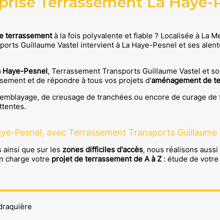
prise Terrassement La Haye-
de terrassement
à la fois polyvalente et fiable ?
Localisée à
La M
ports Guillaume Vastel
intervient à
La Haye-Pesnel
et ses alent
a Haye-Pesnel
,
Terrassement Transports Guillaume Vastel
et so
ssement et de répondre à tous vos projets d'
aménagement de te
de remblayage, de creusage de tranchées ou encore de curage de
ttentes.
aye-Pesnel, avec Terrassement Transports Guillaume V
s ainsi que sur les
zones difficiles d'accès
, nous réalisons aussi
n charge votre
projet de terrassement de A à Z
: étude de votre 
rdraquière