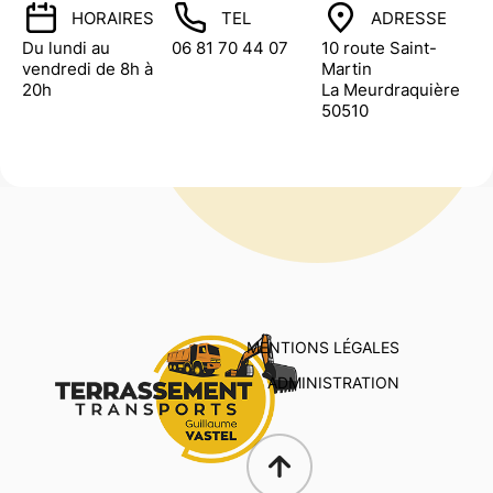
HORAIRES
TEL
ADRESSE
Du lundi au
06 81 70 44 07
10 route Saint-
vendredi de 8h à
Martin
20h
La Meurdraquière
50510
MENTIONS LÉGALES
ADMINISTRATION