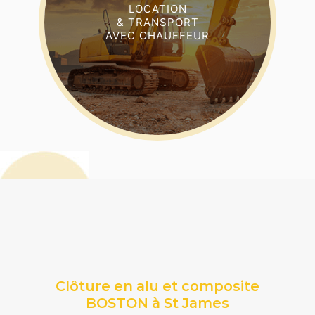
LOCATION
& TRANSPORT
AVEC CHAUFFEUR
Clôture en alu et composite
BOSTON à St James